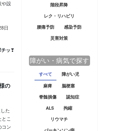
状や設
階段昇降
レク・リハビリ
腰痛予防
感染予防
28日
災害対策
ポチッ
❣
障がい・病気で探す
すべて
障がい児
様の
麻痺
脳梗塞
脊髄損傷
認知症
ALS
拘縮
定した
たとこ
リウマチ
のコン
パーキンソン病