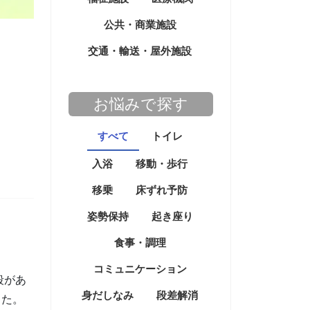
公共・商業施設
交通・輸送・屋外施設
お悩みで探す
すべて
トイレ
入浴
移動・歩行
移乗
床ずれ予防
姿勢保持
起き座り
食事・調理
コミュニケーション
段があ
身だしなみ
段差解消
した。