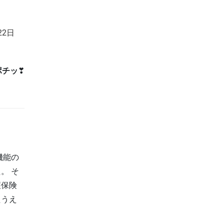
22日
ポチッ
❣
機能の
。 そ
護保険
たうえ