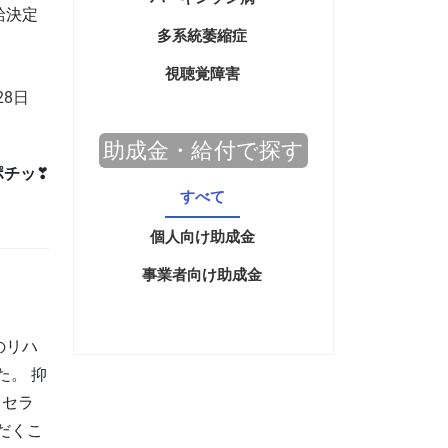
給決定
多系統萎縮症
視聴覚障害
28日
助成金・給付で探す
ポチッ
❣
すべて
個人向け助成金
事業者向け助成金
のリハ
た。 抑
、セラ
だくこ