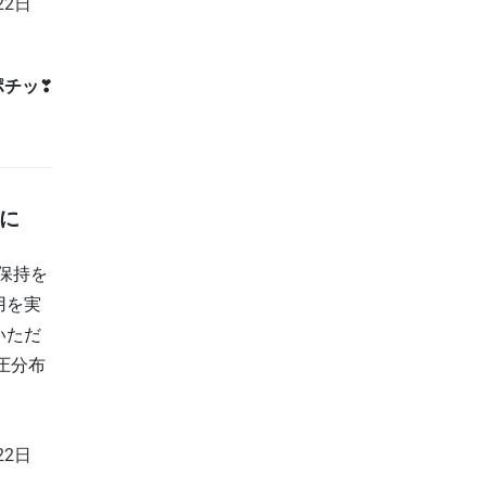
22日
ポチッ
❣
に
保持を
用を実
いただ
圧分布
。
22日