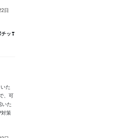
22日
ポチッ
❣
をいた
で、可
認いた
P対策