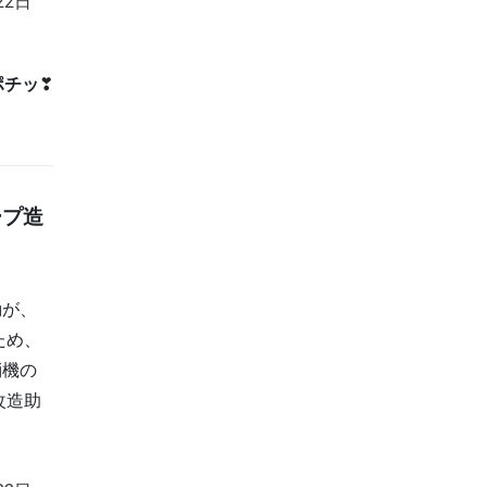
22日
ポチッ
❣
ープ造
動が、
ため、
消機の
改造助