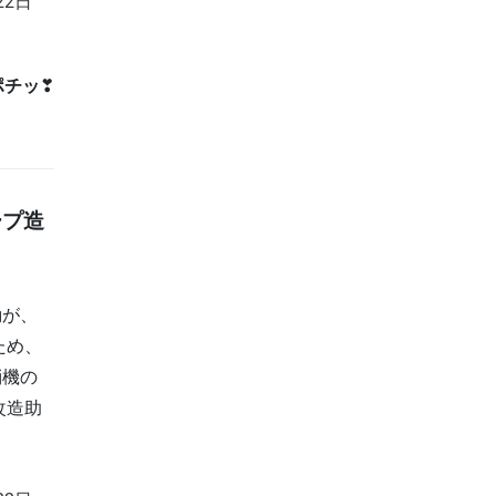
22日
ポチッ
❣
ープ造
動が、
ため、
消機の
改造助