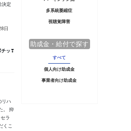
給決定
多系統萎縮症
視聴覚障害
28日
助成金・給付で探す
ポチッ
❣
すべて
個人向け助成金
事業者向け助成金
のリハ
た。 抑
、セラ
だくこ