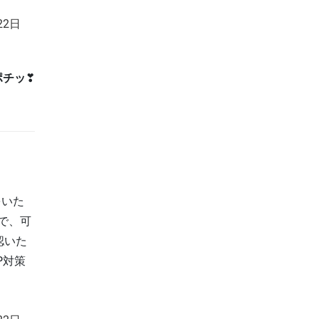
22日
ポチッ
❣
をいた
で、可
認いた
P対策