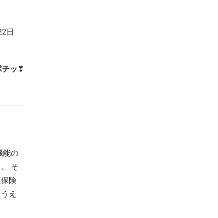
22日
ポチッ
❣
機能の
。 そ
護保険
たうえ