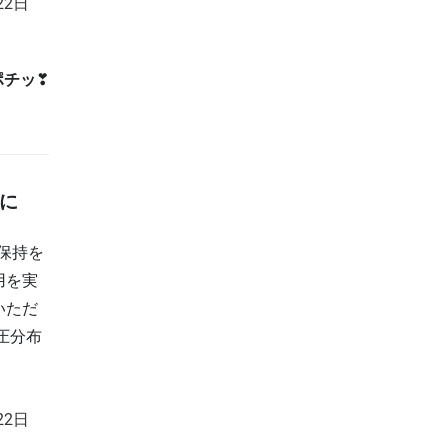
22日
ポチッ
❣
に
保持を
用を実
いただ
圧分布
。
22日