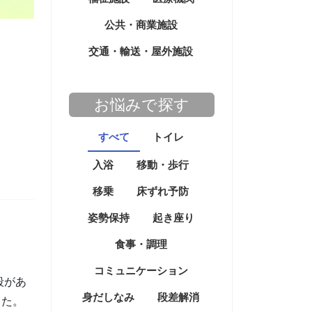
公共・商業施設
交通・輸送・屋外施設
お悩みで探す
すべて
トイレ
入浴
移動・歩行
移乗
床ずれ予防
姿勢保持
起き座り
食事・調理
コミュニケーション
段があ
身だしなみ
段差解消
した。