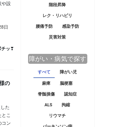
状や設
階段昇降
レク・リハビリ
腰痛予防
感染予防
28日
災害対策
ポチッ
❣
障がい・病気で探す
すべて
障がい児
様の
麻痺
脳梗塞
脊髄損傷
認知症
ALS
拘縮
定した
たとこ
リウマチ
のコン
パーキンソン病