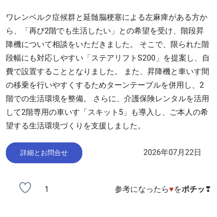
ワレンベルク症候群と延髄脳梗塞による左麻痺がある方か
ら、「再び2階でも生活したい」との希望を受け、階段昇
降機について相談をいただきました。 そこで、限られた階
段幅にも対応しやすい「ステアリフトS200」を提案し、自
費で設置することとなりました。 また、昇降機と車いす間
の移乗を行いやすくするためターンテーブルを併用し、2
階での生活環境を整備。 さらに、介護保険レンタルを活用
して2階専用の車いす「スキット5」も導入し、ご本人の希
望する生活環境づくりを支援しました。
2026年07月22日
詳細とお問合せ
1
参考になったら
♥
を
ポチッ
❣