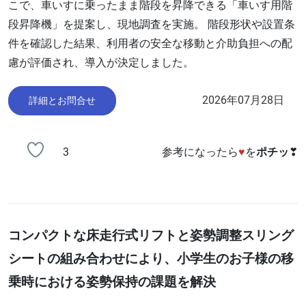
こで、車いすに乗ったまま階段を昇降できる「車いす用階
段昇降機」を提案し、現地調査を実施。 階段形状や設置条
件を確認した結果、利用者の安全な移動と介助負担への配
慮が評価され、導入が決定しました。
2026年07月28日
詳細とお問合せ
3
参考になったら
♥
を
ポチッ
❣
コンパクトな床走行式リフトと姿勢調整スリング
シートの組み合わせにより、小学生のお子様の移
乗時における姿勢保持の課題を解決