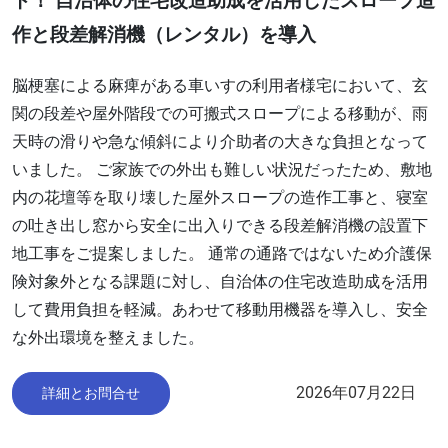
ト！ 自治体の住宅改造助成を活用したスロープ造
作と段差解消機（レンタル）を導入
脳梗塞による麻痺がある車いすの利用者様宅において、玄
関の段差や屋外階段での可搬式スロープによる移動が、雨
天時の滑りや急な傾斜により介助者の大きな負担となって
いました。 ご家族での外出も難しい状況だったため、敷地
内の花壇等を取り壊した屋外スロープの造作工事と、寝室
の吐き出し窓から安全に出入りできる段差解消機の設置下
地工事をご提案しました。 通常の通路ではないため介護保
険対象外となる課題に対し、自治体の住宅改造助成を活用
して費用負担を軽減。あわせて移動用機器を導入し、安全
な外出環境を整えました。
2026年07月22日
詳細とお問合せ