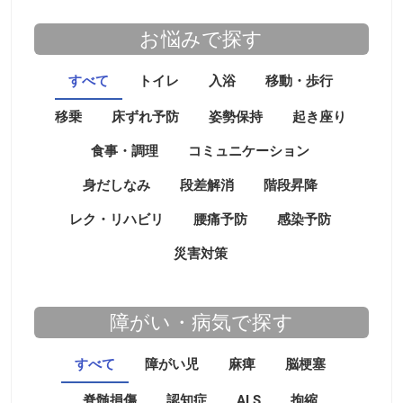
お悩みで探す
すべて
トイレ
入浴
移動・歩行
移乗
床ずれ予防
姿勢保持
起き座り
食事・調理
コミュニケーション
身だしなみ
段差解消
階段昇降
レク・リハビリ
腰痛予防
感染予防
災害対策
障がい・病気で探す
すべて
障がい児
麻痺
脳梗塞
脊髄損傷
認知症
ALS
拘縮