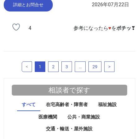
2026年07月22日
詳細とお問合せ
4
参考になったら
♥
を
ポチッ
❣
（このページ）
<
1
2
3
…
29
>
相談者で探す
すべて
在宅高齢者・障害者
福祉施設
医療機関
公共・商業施設
交通・輸送・屋外施設