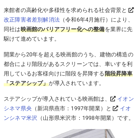
来館者の高齢化や多様性を求められる社会背景と
改正障害者差別解消法
（令和6年4月施行）により、
同社は
映画館のバリアフリー化への整備
を業界に先
駆けて進めています。
開業から20年を超える映画館のうち、建物の構造の
都合により階段があるスクリーンでは、車いすを利
用しているお客様向けに階段を昇降する
階段昇降車
「ステアシップ」
が導入されています。
ステアシップが導入されている映画館は、
イオン
シネマ県央
（新潟県燕市：1997年開業）と
イオ
ンシネマ米沢
（山形県米沢市：1998年開業）です。