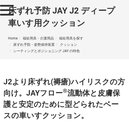
床ずれ予防 JAY J2 ディープ
車いす用クッション
Home
福祉用具・介護用品
福祉用具を探す
床ずれ予防・姿勢保持装置
クッション
シーティングとポジショニング JAY の特色
J2より床ずれ(褥瘡)ハイリスクの方
®
向け。JAYフロー
流動体と皮膚保
護と安定のために型どられたベー
スの車いすクッション。