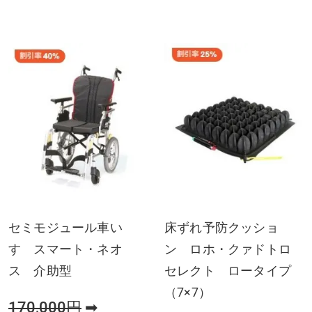
セミモジュール車い
床ずれ予防クッショ
す スマート・ネオ
ン ロホ・クァドトロ
ス 介助型
セレクト ロータイプ
（7×7）
170,000円
➡