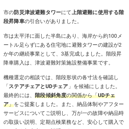
市の
防災津波避難タワー
にて
上階避難に使用する階
段昇降車
の引合いがありました。
市は太平洋に面した半島にあり、海岸から約100メ
ートル足らずにある住宅地に避難タワーの建設が2
か年の継続事業として、3基完成しました。階段昇
降車購入は、津波避難対策施設整備事業です。
機種選定の相談では、階段形状の各寸法を確認し
「
ステアチェアとUDチェア
」を候補にしました。
最終的には、
階段傾斜角度
の関係から「
UDチェ
ア
」
をご提案しました。また、納品体制やアフター
サービスについてご説明し、万が一の故障や納品時
の取扱い説明、定期点検業務など、安心して購入で