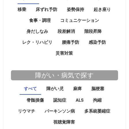
移乗
床ずれ予防
姿勢保持
起き座り
食事・調理
コミュニケーション
身だしなみ
段差解消
階段昇降
レク・リハビリ
腰痛予防
感染予防
災害対策
障がい・病気で探す
すべて
障がい児
麻痺
脳梗塞
脊髄損傷
認知症
ALS
拘縮
リウマチ
パーキンソン病
多系統萎縮症
視聴覚障害