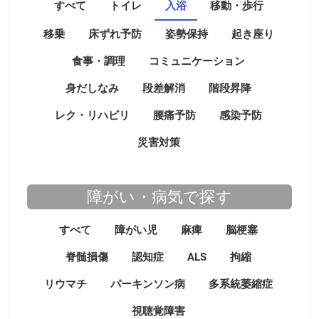
すべて
トイレ
入浴
移動・歩行
移乗
床ずれ予防
姿勢保持
起き座り
食事・調理
コミュニケーション
身だしなみ
段差解消
階段昇降
レク・リハビリ
腰痛予防
感染予防
災害対策
障がい・病気で探す
すべて
障がい児
麻痺
脳梗塞
脊髄損傷
認知症
ALS
拘縮
リウマチ
パーキンソン病
多系統萎縮症
視聴覚障害