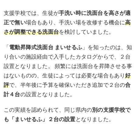
支援学校では、生徒が
手洗い時に洗面台を高さが適
正で無い
場合もあり、手洗い場を改修する機会に
高
さが調整できる洗面台
を検討していました。
「
電動昇降式洗面台 まいせるふ
」を知ったのは、知
り合いの施設経由で入手したカタログからで、２台
設置となりました。 頻繁には洗面台を昇降させる事
はないものの、生徒によっては必要な場合もあり
好
評
で、半年後に予算を確保いただき追加で２台の
合
計４台
の設置となりました。
この実績を認められて、同じ県内の
別の支援学校で
も「まいせるふ」２台の設置
となりました。