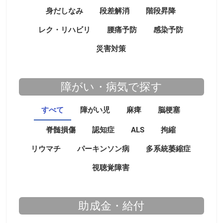
身だしなみ
段差解消
階段昇降
レク・リハビリ
腰痛予防
感染予防
災害対策
障がい・病気で探す
すべて
障がい児
麻痺
脳梗塞
脊髄損傷
認知症
ALS
拘縮
リウマチ
パーキンソン病
多系統萎縮症
視聴覚障害
助成金・給付